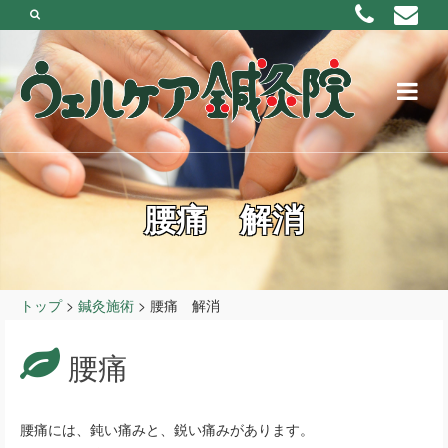
腰痛 解消
トップ
>
鍼灸施術
>
腰痛 解消
腰痛
腰痛には、鈍い痛みと、鋭い痛みがあります。